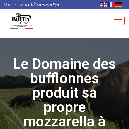
07 87 51 32 64
contact@buffly.fr
Le Domaine des
bufflonnes
produit sa
propre
mozzarella à