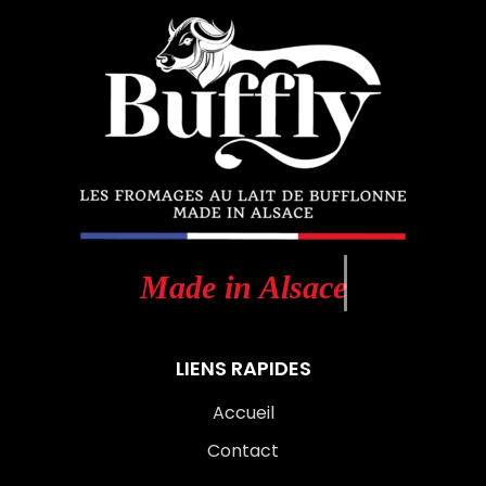
M
a
d
e
i
n
A
l
s
a
c
e
LIENS RAPIDES
Accueil
Contact